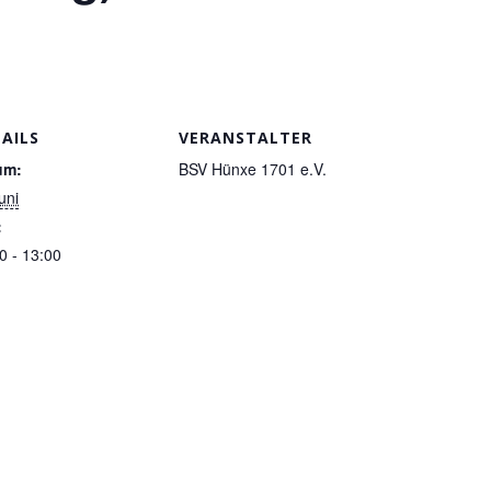
AILS
VERANSTALTER
um:
BSV Hünxe 1701 e.V.
uni
:
0 - 13:00