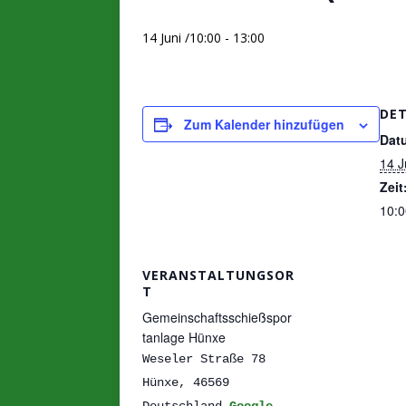
14 Juni /10:00
-
13:00
DET
Zum Kalender hinzufügen
Dat
14 J
Zeit
10:0
VERANSTALTUNGSOR
T
Gemeinschaftsschießspor
tanlage Hünxe
Weseler Straße 78
Hünxe
,
46569
Deutschland
Google