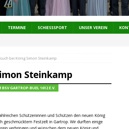
TERMINE
SCHIESSSPORT
UNSER VEREIN
KON
such bei König Simon Steinkamp
Simon Steinkamp
SV GARTROP-BUEL 1612 E.V.
ahlreichen Schützeninnen und Schützen den neuen König
h geschmücktem Festzelt in Gartrop. Wir durften einige
erein verbringen und wünschen dem neuen König und