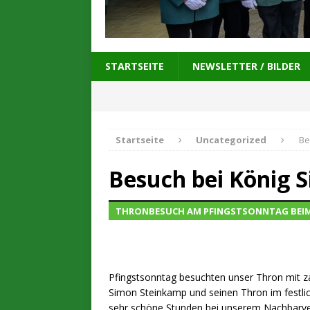
STARTSEITE
NEWSLETTER / BILDER
Startseite
Uncategorized
Be
Besuch bei König 
THRONBESUCH AM PFINGSTSONNTAG BEIM B
Pfingstsonntag besuchten unser Thron mit z
Simon Steinkamp und seinen Thron im festlic
sehr schöne Stunden bei unserem Nachbarv